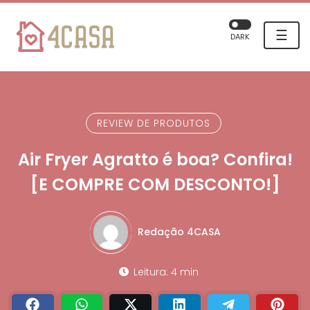
☰
DARK
REVIEW DE PRODUTOS
Air Fryer Agratto é boa? Confira!
[E COMPRE COM DESCONTO!]
Redação 4CASA
Leitura: 4 min