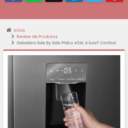
Início
Review de Produtos
Geladeira Side By Side Philco 434L é boa? Confira!