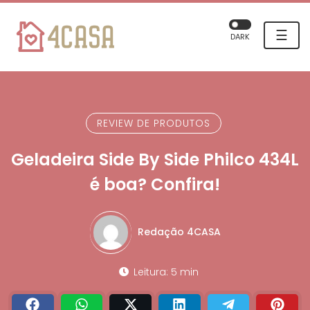
☰
DARK
REVIEW DE PRODUTOS
Geladeira Side By Side Philco 434L
é boa? Confira!
Redação 4CASA
Leitura: 5 min