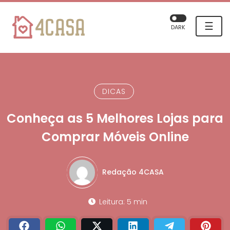
☰
DARK
DICAS
Conheça as 5 Melhores Lojas para
Comprar Móveis Online
Redação 4CASA
Leitura: 5 min