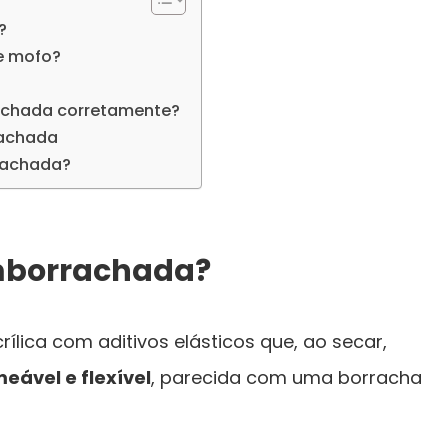
?
e mofo?
achada corretamente?
rachada
rrachada?
emborrachada?
ílica com aditivos elásticos que, ao secar,
eável e flexível
, parecida com uma borracha