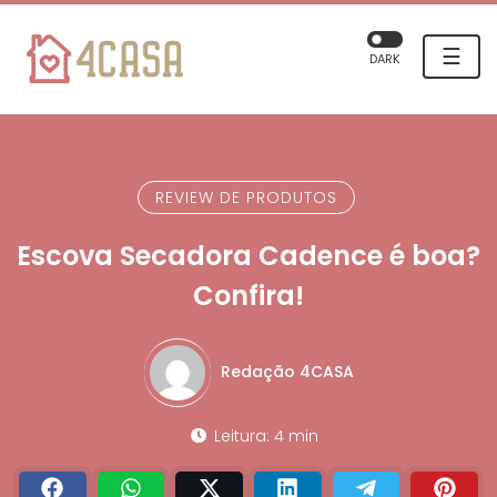
☰
DARK
REVIEW DE PRODUTOS
Escova Secadora Cadence é boa?
Confira!
Redação 4CASA
Leitura: 4 min