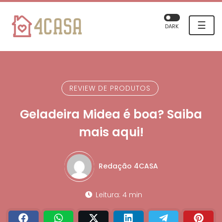
☰
DARK
REVIEW DE PRODUTOS
Geladeira Midea é boa? Saiba
mais aqui!
Redação 4CASA
Leitura: 4 min