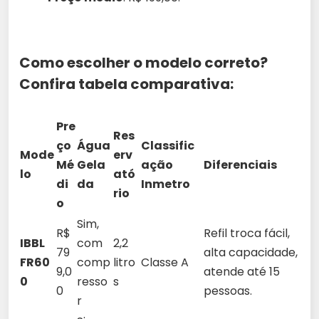
Como escolher o modelo correto?
Confira tabela comparativa:
Pre
Res
ço
Água
Classific
Mode
erv
Mé
Gela
ação
Diferenciais
lo
ató
di
da
Inmetro
rio
o
Sim,
R$
Refil troca fácil,
IBBL
com
2,2
79
alta capacidade,
FR60
comp
litro
Classe A
9,0
atende até 15
0
resso
s
0
pessoas.
r