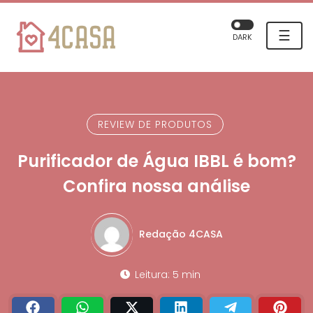
☰
DARK
REVIEW DE PRODUTOS
Purificador de Água IBBL é bom?
Confira nossa análise
Redação 4CASA
Leitura: 5 min