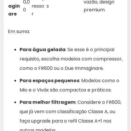
0,0
vazão, design
agin
resso
s
0
premium.
are
r
Em suma:
Para água gelada
: Se esse é o principal
requisito, escolha modelos com compressor,
como o FR600 ou o Due Immaginare.
Para espaços pequenos
: Modelos como o
Mio e o Viváx são compactos e práticos.
Para melhor filtragem
: Considere o FR600,
que já vem com classificação Classe A, ou
faça upgrade para o refil Classe A+1 nos
outros modelos.