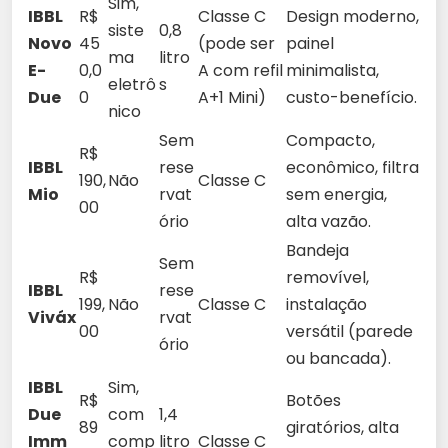
Sim,
IBBL
R$
Classe C
Design moderno,
siste
0,8
Novo
45
(pode ser
painel
ma
litro
E-
0,0
A com refil
minimalista,
eletrô
s
Due
0
A+1 Mini)
custo-benefício.
nico
Sem
Compacto,
R$
IBBL
rese
econômico, filtra
190,
Não
Classe C
Mio
rvat
sem energia,
00
ório
alta vazão.
Bandeja
Sem
R$
removível,
IBBL
rese
199,
Não
Classe C
instalação
Viváx
rvat
00
versátil (parede
ório
ou bancada).
IBBL
Sim,
R$
Botões
Due
com
1,4
89
giratórios, alta
Imm
comp
litro
Classe C