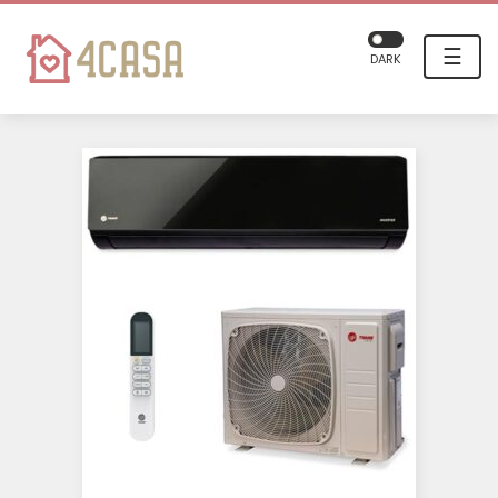
☰
DARK